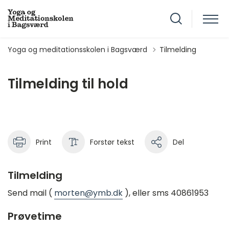
Yoga og meditationsskolen i Bagsværd
Tilmelding
Tilmelding til hold
Print
Forstør tekst
Del
Tilmelding
Send mail (
morten@ymb.dk
), eller sms 40861953
Prøvetime