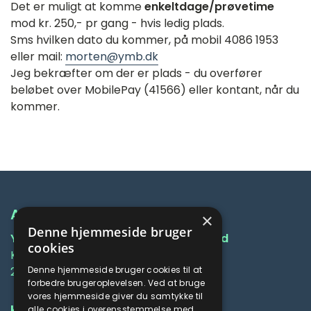
Det er muligt at komme
enkeltdage/prøvetime
mod kr. 250,- pr gang - hvis ledig plads.
Sms hvilken dato du kommer, på mobil 4086 1953
eller mail:
morten@ymb.dk
Jeg bekræfter om der er plads - du overfører
beløbet over MobilePay (41566) eller kontant, når du
kommer.
Adresse
×
Denne hjemmeside bruger
Yoga og Meditationskolen i Bagsværd
cookies
Krogshøjvej 197
Denne hjemmeside bruger cookies til at
2880 Bagsværd
forbedre brugeroplevelsen. Ved at bruge
vores hjemmeside giver du samtykke til
Kontakt
alle cookies i overensstemmelse med